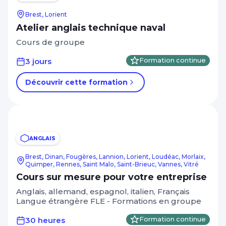
Management Leadership
Brest, Lorient
Autres critères
Marketing et communication digitale
Atelier anglais technique naval
CPF
Mécanique
Cours de groupe
A distance
Réseaux électriques et télécom
3 jours
Formation continue
Apprentissage, alternance, diplômant
Ressources humaines
Découvrir cette formation
RSE
Afficher plus
Santé Médico-social Services à la
personne
Niveau de sortie
ANGLAIS
Sécurité Prévention Qualité Hygiène
CAP, BEP - Niveau 3
Brest, Dinan, Fougères, Lannion, Lorient, Loudéac, Morlaix,
Spécial dirigeant
Quimper, Rennes, Saint Malo, Saint-Brieuc, Vannes, Vitré
BAC - Niveau 4
Cours sur mesure pour votre entreprise
Système information Bureautique
BAC+2 - Niveau 5
Anglais, allemand, espagnol, italien, Français
PAO / CAO
Langue étrangère FLE - Formations en groupe
Afficher plus
Transition énergétique
30 heures
Formation continue