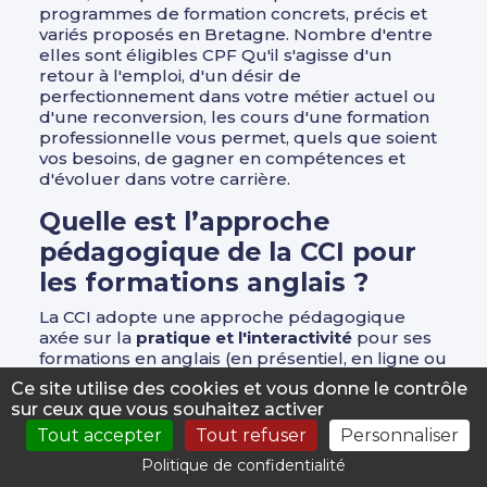
programmes de formation concrets, précis et
variés proposés en Bretagne. Nombre d'entre
elles sont éligibles CPF Qu'il s'agisse d'un
retour à l'emploi, d'un désir de
perfectionnement dans votre métier actuel ou
d'une reconversion, les cours d'une formation
professionnelle vous permet, quels que soient
vos besoins, de gagner en compétences et
d'évoluer dans votre carrière.
Quelle est l’approche
pédagogique de la CCI pour
les formations anglais ?
La CCI adopte une approche pédagogique
axée sur la
pratique et l'interactivité
pour ses
formations en anglais (en présentiel, en ligne ou
à distance). Les cours sont dispensés par des
Ce site utilise des cookies et vous donne le contrôle
formateurs expérimentés et qualifiés qui
sur ceux que vous souhaitez activer
utilisent des méthodes d'enseignement
Tout accepter
Tout refuser
Personnaliser
modernes et efficaces. Les apprenants sont
encouragés à
participer activement
aux cours
Politique de confidentialité
et à mettre en pratique leurs compétences