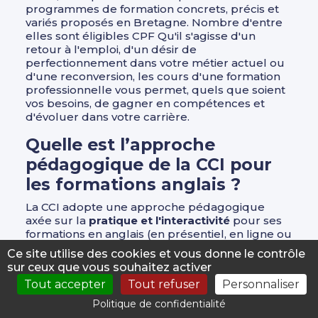
programmes de formation concrets, précis et
variés proposés en Bretagne. Nombre d'entre
elles sont éligibles CPF Qu'il s'agisse d'un
retour à l'emploi, d'un désir de
perfectionnement dans votre métier actuel ou
d'une reconversion, les cours d'une formation
professionnelle vous permet, quels que soient
vos besoins, de gagner en compétences et
d'évoluer dans votre carrière.
Quelle est l’approche
pédagogique de la CCI pour
les formations anglais ?
La CCI adopte une approche pédagogique
axée sur la
pratique et l'interactivité
pour ses
formations en anglais (en présentiel, en ligne ou
à distance). Les cours sont dispensés par des
Ce site utilise des cookies et vous donne le contrôle
formateurs expérimentés et qualifiés qui
sur ceux que vous souhaitez activer
utilisent des méthodes d'enseignement
Tout accepter
Tout refuser
Personnaliser
modernes et efficaces. Les apprenants sont
encouragés à
participer activement
aux cours
Politique de confidentialité
et à mettre en pratique leurs compétences