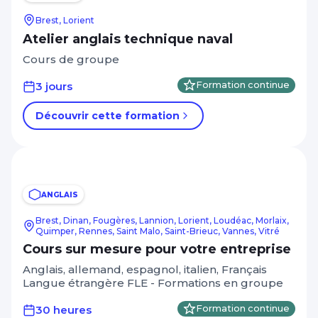
Management Leadership
Brest, Lorient
Autres critères
Marketing et communication digitale
Atelier anglais technique naval
CPF
Mécanique
Cours de groupe
A distance
Réseaux électriques et télécom
3 jours
Formation continue
Apprentissage, alternance, diplômant
Ressources humaines
Découvrir cette formation
RSE
Afficher plus
Santé Médico-social Services à la
personne
Niveau de sortie
ANGLAIS
Sécurité Prévention Qualité Hygiène
CAP, BEP - Niveau 3
Brest, Dinan, Fougères, Lannion, Lorient, Loudéac, Morlaix,
Spécial dirigeant
Quimper, Rennes, Saint Malo, Saint-Brieuc, Vannes, Vitré
BAC - Niveau 4
Cours sur mesure pour votre entreprise
Système information Bureautique
BAC+2 - Niveau 5
Anglais, allemand, espagnol, italien, Français
PAO / CAO
Langue étrangère FLE - Formations en groupe
Afficher plus
Transition énergétique
30 heures
Formation continue