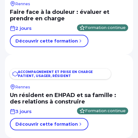
Management Leadership
Rennes
Faire face à la douleur : évaluer et
Autres critères
Marketing et communication digitale
prendre en charge
CPF
Mécanique
2 jours
Formation continue
A distance
Réseaux électriques et télécom
Découvrir cette formation
Apprentissage, alternance, diplômant
Ressources humaines
RSE
Afficher plus
Santé Médico-social Services à la
ACCOMPAGNEMENT ET PRISE EN CHARGE
PATIENT, USAGER, RÉSIDENT
personne
Niveau de sortie
Rennes
Sécurité Prévention Qualité Hygiène
CAP, BEP - Niveau 3
Un résident en EHPAD et sa famille :
Spécial dirigeant
des relations à construire
BAC - Niveau 4
3 jours
Système information Bureautique
Formation continue
BAC+2 - Niveau 5
PAO / CAO
Découvrir cette formation
Afficher plus
Transition énergétique