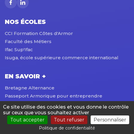
NOS ÉCOLES
CCI Formation Côtes d'Armor
Faculté des Métiers
Ifac Sup'Ifac
Isuga, école supérieure commerce international
EN SAVOIR +
Bretagne Alternance
Passeport Armorique pour entreprendre
Ce site utilise des cookies et vous donne le contrôle
sur ceux que vous souhaitez activer
Tout accepter
Tout refuser
Personnaliser
Politique de confidentialité