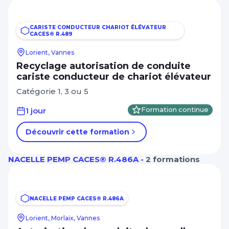
Management Leadership
Autres critères
Marketing et communication digitale
CARISTE CONDUCTEUR CHARIOT ÉLÉVATEUR
CACES® R.489
CPF
Mécanique
Lorient, Vannes
A distance
Réseaux électriques et télécom
Recyclage autorisation de conduite
cariste conducteur de chariot élévateur
Apprentissage, alternance, diplômant
Ressources humaines
Catégorie 1, 3 ou 5
RSE
Afficher plus
1 jour
Formation continue
Santé Médico-social Services à la
personne
Découvrir cette formation
Niveau de sortie
Sécurité Prévention Qualité Hygiène
CAP, BEP - Niveau 3
NACELLE PEMP CACES® R.486A -
2 formations
Spécial dirigeant
BAC - Niveau 4
Système information Bureautique
BAC+2 - Niveau 5
PAO / CAO
NACELLE PEMP CACES® R.486A
Afficher plus
Transition énergétique
Lorient, Morlaix, Vannes