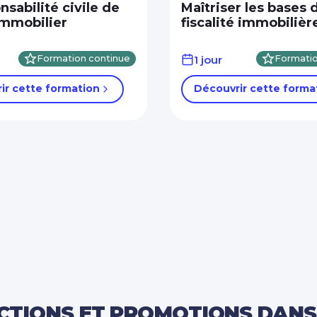
nsabilité civile de
Maîtriser les bases d
immobilier
fiscalité immobilièr
Formation continue
1 jour
Formatio
ir cette formation
Découvrir cette forma
TIONS ET PROMOTIONS DANS 