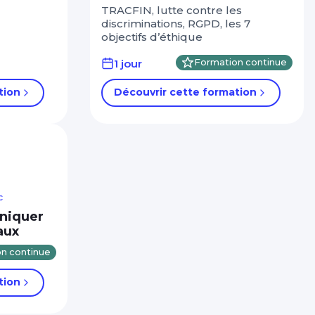
TRACFIN, lutte contre les
discriminations, RGPD, les 7
objectifs d’éthique
1 jour
Formation continue
tion
Découvrir cette formation
c
niquer
aux
n continue
tion