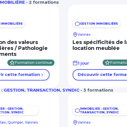
MOBILIÈRE -
2 formations
 IMMOBILIÈRE
GESTION IMMOBILIÈRE
Vannes
on des valeurs
Les spécificités de l
ères / Pathologie
location meublée
iments
Formation continue
1 jour
Formatio
ir cette formation
Découvrir cette forma
 : GESTION, TRANSACTION, SYNDIC -
3 formations
ER : GESTION,
IMMOBILIER : GESTION,
TION, SYNDIC
TRANSACTION, SYNDIC
rlaix, Quimper, Vannes
Vannes