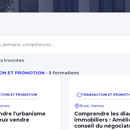
Morbihan
ns trouvées
ON ET PROMOTION -
5 formations
TION ET PROMOTION
TRANSACTION ET PROMOT
Vannes
Brest, Vannes
dre l'urbanisme
Comprendre les dia
eux vendre
immobiliers : Amélio
conseil du négociat