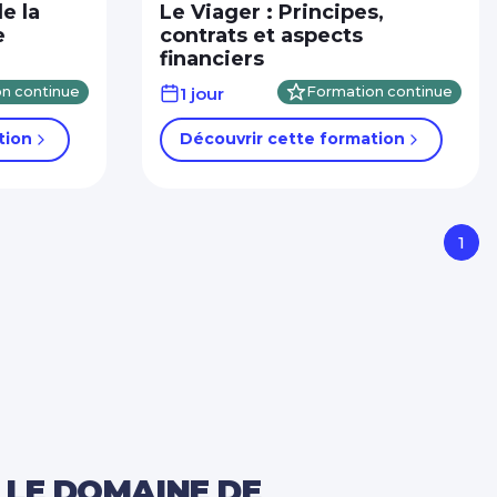
e la
Le Viager : Principes,
e
contrats et aspects
financiers
n continue
1 jour
Formation continue
tion
Découvrir cette formation
1
LE DOMAINE DE