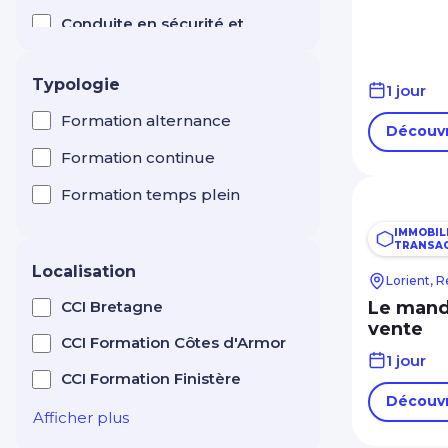
Conduite en sécurité et
test CACES ®
Manutention levage
Typologie
1 jour
Création d'entreprise
Entrepreneuriat
Formation alternance
Découvr
Efficacité professionnelle
Formation continue
Electricité
Formation temps plein
Esthétique / Cosmétique
IMMOBILI
TRANSAC
Formation de formateur
Localisation
Lorient, R
Horlogerie
CCI Bretagne
Le mand
vente
Hôtellerie Restauration
CCI Formation Côtes d'Armor
Tourisme
1 jour
CCI Formation Finistère
Immobilier : gestion,
Découvr
transaction, syndic
Afficher plus