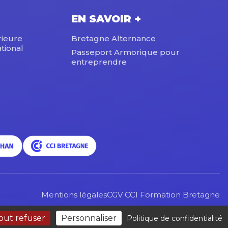
EN SAVOIR +
rieure
Bretagne Alternance
tional
Passeport Armorique pour
entreprendre
Mentions légales
CGV CCI Formation Bretagne
out refuser
Personnaliser
Politique de confidentialité