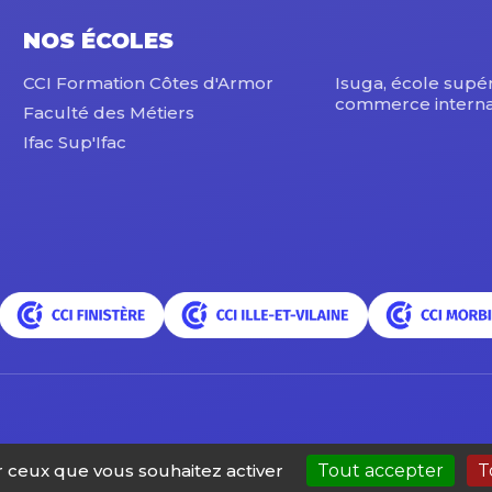
NOS ÉCOLES
CCI Formation Côtes d'Armor
Isuga, école supé
commerce interna
Faculté des Métiers
Ifac Sup'Ifac
ur ceux que vous souhaitez activer
Tout accepter
T