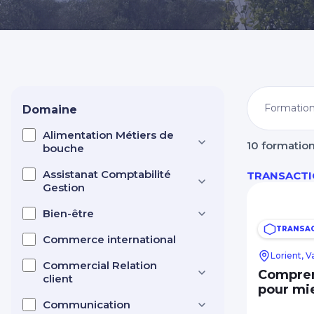
Nos centres dans CCI Formation 
Domaine
Alimentation Métiers de
10 formatio
bouche
Assistanat Comptabilité
TRANSACTI
Gestion
Bien-être
TRANSAC
Commerce international
Lorient, 
Commercial Relation
Compren
client
pour mi
Communication