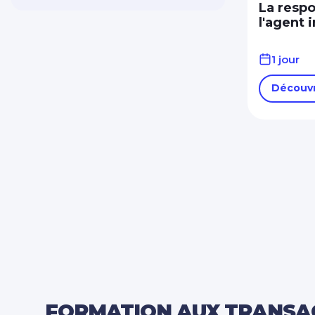
Sécurité Prévention
La respo
Qualité Hygiène
l'agent 
Spécial dirigeant
1 jour
Système information
Bureautique PAO / CAO
Découvr
Transition énergétique
FORMATION AUX TRANSAC