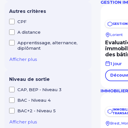
Industrie Production
GESTION IM
Maintenance
Autres critères
Intelligence artificielle
CPF
GESTION
Langues étrangères
A distance
Lorient
Management Leadership
Evaluati
Apprentissage, alternance,
diplômant
immobili
Marketing et
des bât
communication digitale
Afficher plus
1 jour
Mécanique
Découvr
Réseaux électriques et
Niveau de sortie
télécom
CAP, BEP - Niveau 3
IMMOBILIER
Ressources humaines
BAC - Niveau 4
RSE
IMMOBILI
BAC+2 - Niveau 5
Santé Médico-social
TRANSAC
Services à la personne
Afficher plus
Brest, Mo