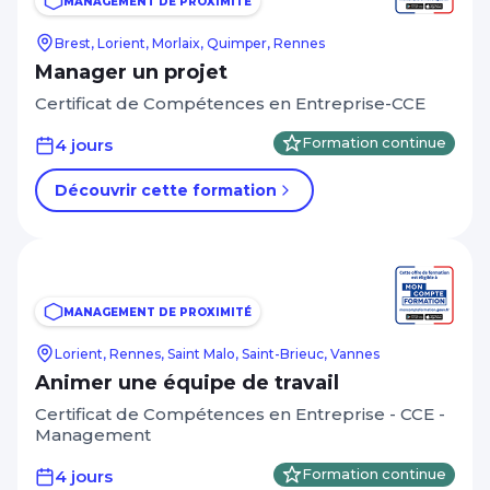
MANAGEMENT DE PROXIMITÉ
Management Leadership
Brest, Lorient, Morlaix, Quimper, Rennes
Autres critères
Marketing et communication digitale
Manager un projet
CPF
Mécanique
Certificat de Compétences en Entreprise-CCE
A distance
Réseaux électriques et télécom
4 jours
Formation continue
Apprentissage, alternance, diplômant
Ressources humaines
Découvrir cette formation
RSE
Afficher plus
Santé Médico-social Services à la
personne
Niveau de sortie
Sécurité Prévention Qualité Hygiène
MANAGEMENT DE PROXIMITÉ
CAP, BEP - Niveau 3
Spécial dirigeant
Lorient, Rennes, Saint Malo, Saint-Brieuc, Vannes
BAC - Niveau 4
Animer une équipe de travail
Système information Bureautique
BAC+2 - Niveau 5
Certificat de Compétences en Entreprise - CCE -
PAO / CAO
Management
Afficher plus
Transition énergétique
4 jours
Formation continue