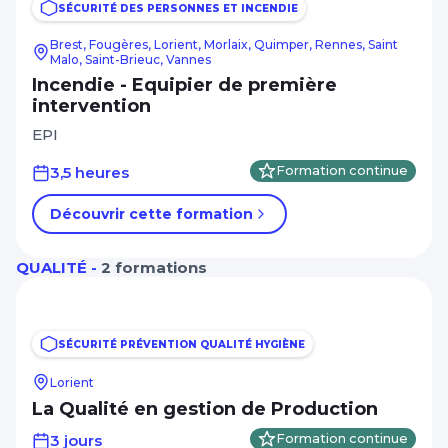
Management Leadership
SÉCURITÉ DES PERSONNES ET INCENDIE
Autres critères
Marketing et communication digitale
Brest, Fougères, Lorient, Morlaix, Quimper, Rennes, Saint
Malo, Saint-Brieuc, Vannes
CPF
Mécanique
Incendie - Equipier de première
intervention
A distance
Réseaux électriques et télécom
EPI
Apprentissage, alternance, diplômant
Ressources humaines
3,5 heures
Formation continue
RSE
Afficher plus
Découvrir cette formation
Santé Médico-social Services à la
personne
Niveau de sortie
QUALITÉ -
2 formations
Sécurité Prévention Qualité Hygiène
CAP, BEP - Niveau 3
Spécial dirigeant
BAC - Niveau 4
SÉCURITÉ PRÉVENTION QUALITÉ HYGIÈNE
Système information Bureautique
BAC+2 - Niveau 5
PAO / CAO
Lorient
La Qualité en gestion de Production
Afficher plus
Transition énergétique
3 jours
Formation continue