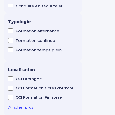
Conduite en sécurité et
test CACES ®
Manutention levage
Typologie
Création d'entreprise
Entrepreneuriat
Formation alternance
Efficacité professionnelle
Formation continue
Electricité
Formation temps plein
Esthétique / Cosmétique
Formation de formateur
Localisation
Horlogerie
CCI Bretagne
Hôtellerie Restauration
CCI Formation Côtes d'Armor
Tourisme
CCI Formation Finistère
Immobilier : gestion,
transaction, syndic
Afficher plus