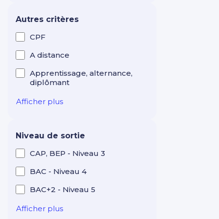
Industrie Production
Maintenance
Autres critères
Intelligence artificielle
CPF
Langues étrangères
A distance
Management Leadership
Apprentissage, alternance,
diplômant
Marketing et
communication digitale
Afficher plus
Mécanique
Réseaux électriques et
Niveau de sortie
télécom
CAP, BEP - Niveau 3
Ressources humaines
BAC - Niveau 4
RSE
BAC+2 - Niveau 5
Santé Médico-social
Services à la personne
Afficher plus