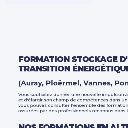
Sécurité Prévention
Qualité Hygiène
Spécial dirigeant
Système information
Bureautique PAO / CAO
Transition énergétique
FORMATION STOCKAGE D'É
TRANSITION ÉNERGÉTIQU
(Auray, Ploërmel, Vannes, Pont
Vous souhaitez donner une nouvelle impulsion à 
et d'élargir son champ de compétences dans un se
vous pouvez consulter l'ensemble des formations
assurées par des professionnels reconnus dans l
NOS FORMATIONS EN ALT