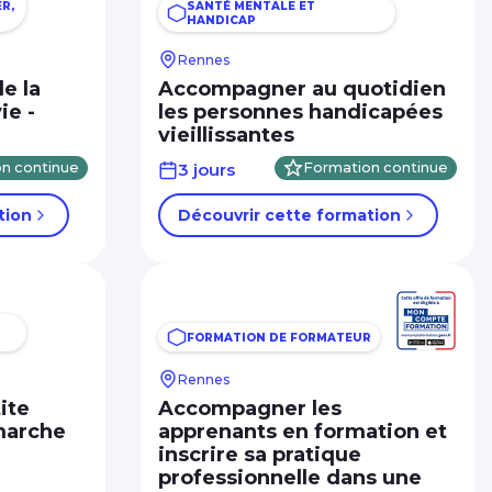
R,
SANTÉ MENTALE ET
HANDICAP
Rennes
e la
Accompagner au quotidien
ie -
les personnes handicapées
vieillissantes
n continue
3 jours
Formation continue
tion
Découvrir cette formation
FORMATION DE FORMATEUR
Rennes
ite
Accompagner les
marche
apprenants en formation et
inscrire sa pratique
professionnelle dans une