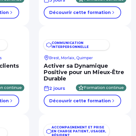
tion
Découvrir cette formation
COMMUNICATION
INTERPERSONNELLE
s
Brest, Morlaix, Quimper
clients
Activer sa Dynamique
Positive pour un Mieux-Être
Durable
n continue
2 jours
Formation continue
tion
Découvrir cette formation
ACCOMPAGNEMENT ET PRISE
EN CHARGE PATIENT, USAGER,
RÉSIDENT