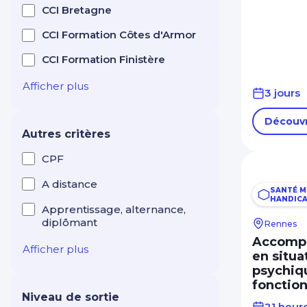
Horlogerie
CCI Bretagne
Hôtellerie Restauration
CCI Formation Côtes d'Armor
Tourisme
CCI Formation Finistère
Immobilier : gestion,
transaction, syndic
Afficher plus
3 jours
Industrie Production
Découvr
Maintenance
Autres critères
Intelligence artificielle
CPF
Langues étrangères
A distance
SANTÉ M
Management Leadership
HANDIC
Apprentissage, alternance,
diplômant
Marketing et
Rennes
communication digitale
Accompa
Afficher plus
en situa
Mécanique
psychiq
fonction
Réseaux électriques et
Niveau de sortie
télécom
21 heur