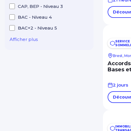
CAP, BEP - Niveau 3
Ressources humaines
Découvr
BAC - Niveau 4
RSE
BAC+2 - Niveau 5
Santé Médico-social
Services à la personne
Afficher plus
SERVICE 
SOMMELL
Sécurité Prévention
Qualité Hygiène
Brest, Mo
Spécial dirigeant
Accords 
Bases e
Système information
Bureautique PAO / CAO
2 jours
Transition énergétique
Découvr
IMMOBILI
TRANSAC