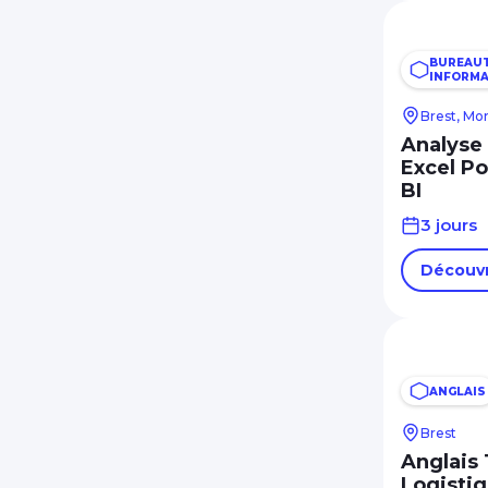
BUREAUT
INFORMA
Brest, Mo
Analyse
Excel P
BI
3 jours
Découvr
ANGLAIS
Brest
Anglais 
Logisti