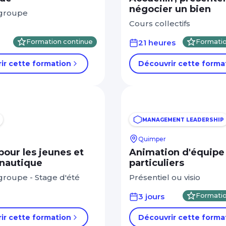
négocier un bien
 groupe
Cours collectifs
Formation continue
21 heures
Formatio
ir cette formation
Découvrir cette forma
MANAGEMENT LEADERSHIP
Quimper
pour les jeunes et
Animation d'équipe 
 nautique
particuliers
groupe - Stage d'été
Présentiel ou visio
3 jours
Formatio
ir cette formation
Découvrir cette forma