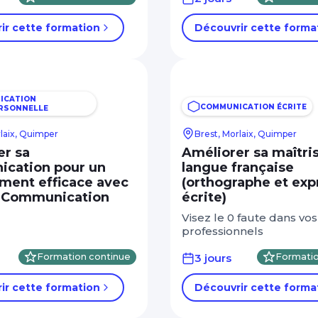
ir cette formation
Découvrir cette forma
ICATION
COMMUNICATION ÉCRITE
RSONNELLE
rlaix, Quimper
Brest, Morlaix, Quimper
er sa
Améliorer sa maîtris
cation pour un
langue française
ent efficace avec
(orthographe et exp
 Communication
écrite)
Visez le 0 faute dans vos
professionnels
Formation continue
3 jours
Formatio
ir cette formation
Découvrir cette forma