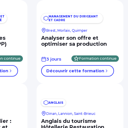
 ET
MANAGEMENT DU DIRIGEANT
É
ET CADRE
Brest, Morlaix, Quimper
es
Analyser son offre et
PP)
optimiser sa production
n continue
3 jours
Formation continue
tion
Découvrir cette formation
ANGLAIS
Dinan, Lannion, Saint-Brieuc
ier :
Anglais du tourisme
 et
Hôtellerie Restauration