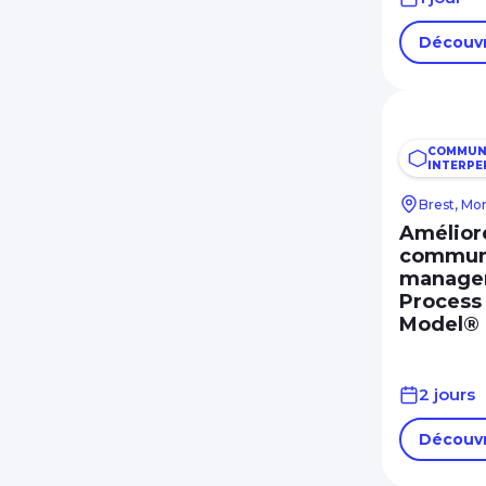
Découvr
COMMUN
INTERPE
Brest, Mo
Amélior
communi
managem
Process
Model®
2 jours
Découvr