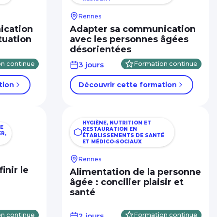
Rennes
ication
Adapter sa communication
tuation
avec les personnes âgées
désorientées
n continue
3 jours
Formation continue
tion
Découvrir cette formation
HYGIÈNE, NUTRITION ET
E
RESTAURATION EN
R,
ÉTABLISSEMENTS DE SANTÉ
ET MÉDICO-SOCIAUX
Rennes
inir le
Alimentation de la personne
âgée : concilier plaisir et
santé
n continue
2 jours
Formation continue