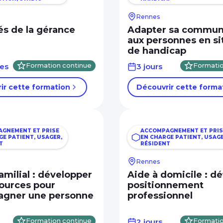
Rennes
és de la gérance
Adapter sa commun
aux personnes en si
de handicap
res
Formation continue
3 jours
Formatio
ir cette formation
Découvrir cette forma
GNEMENT ET PRISE
ACCOMPAGNEMENT ET PRIS
GE PATIENT, USAGER,
EN CHARGE PATIENT, USAGE
T
RÉSIDENT
Rennes
amilial : développer
Aide à domicile : déf
sources pour
positionnement
gner une personne
professionnel
Formation continue
2 jours
Formatio