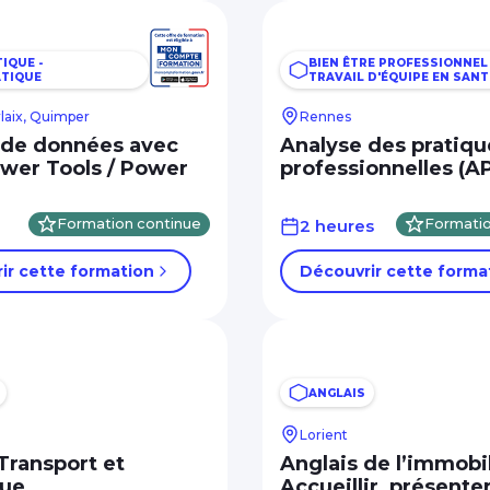
IQUE -
BIEN ÊTRE PROFESSIONNEL
TIQUE
TRAVAIL D'ÉQUIPE EN SANT
rlaix, Quimper
Rennes
 de données avec
Analyse des pratiqu
ower Tools / Power
professionnelles (A
Formation continue
2 heures
Formatio
ir cette formation
Découvrir cette forma
ANGLAIS
Lorient
Transport et
Anglais de l’immobil
que
Accueillir, présenter