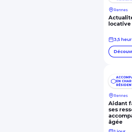
Rennes
Actualit
locative
3,5 heu
Découvr
ACCOMPA
EN CHAR
RÉSIDEN
Rennes
Aidant f
ses res
accompa
âgée
1 jour