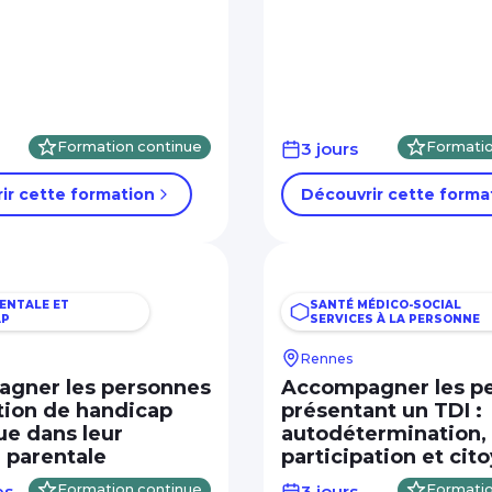
Formation continue
3 jours
Formatio
ir cette formation
Découvrir cette forma
ENTALE ET
SANTÉ MÉDICO-SOCIAL
AP
SERVICES À LA PERSONNE
Rennes
gner les personnes
Accompagner les p
tion de handicap
présentant un TDI :
ue dans leur
autodétermination,
 parentale
participation et ci
es
Formation continue
3 jours
Formatio