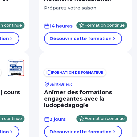
Préparez votre saison
n continue
14 heures
Formation continue
tion
Découvrir cette formation
FORMATION DE FORMATEUR
Saint-Brieuc
| cours
Animer des formations
engageantes avec la
ludopédagogie
n continue
2 jours
Formation continue
tion
Découvrir cette formation