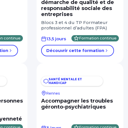
démarche de qualité et de
responsabilité sociale des
entreprises
Blocs 3 et 4 du TP Formateur
professionnel d’adultes (FPA)
n continue
13,5 jours
Formation continue
tion
Découvrir cette formation
SANTÉ MENTALE ET
HANDICAP
Rennes
ersonnes
Accompagner les troubles
géronto-psychiatriques
toyenneté
n continue
3 jours
Formation continue