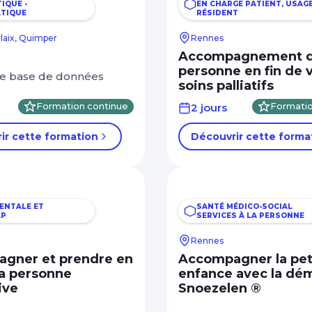
IQUE -
EN CHARGE PATIENT, USAGE
TIQUE
RÉSIDENT
rlaix, Quimper
Rennes
Accompagnement d
personne en fin de v
une base de données
soins palliatifs
Formation continue
2 jours
Formatio
ir cette formation
Découvrir cette forma
ENTALE ET
SANTÉ MÉDICO-SOCIAL
AP
SERVICES À LA PERSONNE
Rennes
gner et prendre en
Accompagner la pet
la personne
enfance avec la dé
ive
Snoezelen ®