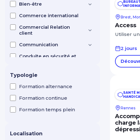
BUREAUT
Bien-être
INFORMA
Commerce international
Brest, Mo
Access
Commercial Relation
client
Utiliser 
Communication
2 jours
Conduite en sécurité et
Découvr
test CACES ®
Manutention levage
Typologie
Création d'entreprise
Entrepreneuriat
Formation alternance
SANTÉ M
Efficacité professionnelle
HANDIC
Formation continue
Rennes
Electricité
Formation temps plein
Accompa
Esthétique / Cosmétique
charge 
dépress
Formation de formateur
Localisation