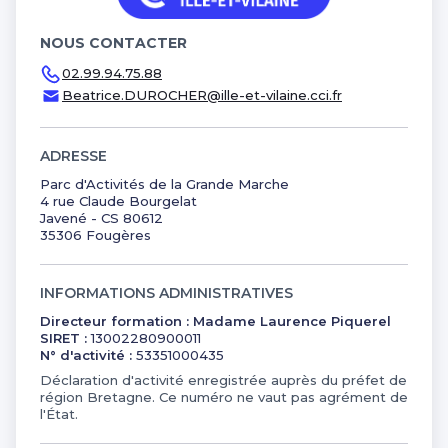
Nos centres dans CCI Formation Ille et
Financer ma formation avec l'OPCO
Vilaine
Financer ma formation avec les aides de la
NOUS CONTACTER
Accéder aux catalogues PDF
Région Bretagne
02.99.94.75.88
Beatrice.DUROCHER@ille-et-vilaine.cci.fr
Nos centres dans CCI Formation
Nos certifications
Morbihan
ADRESSE
Parc d'Activités de la Grande Marche
4 rue Claude Bourgelat
Javené - CS 80612
35306 Fougères
INFORMATIONS ADMINISTRATIVES
Directeur formation : Madame Laurence Piquerel
SIRET :
13002280900011
N° d'activité :
53351000435
Déclaration d'activité enregistrée auprès du préfet de
région Bretagne. Ce numéro ne vaut pas agrément de
l'État.