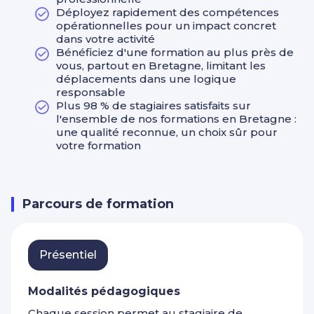
Savoir utiliser des logiciels appropriés (tableur ou
Déployez rapidement des compétences
logiciels spécifiques)
opérationnelles pour un impact concret
Savoir construire et présenter des tableaux de bord
dans votre activité
et des graphiques
Bénéficiez d'une formation au plus près de
Etre en mesure d’analyser et commenter des
vous, partout en Bretagne, limitant les
données
déplacements dans une logique
Collecter des données auprès de collaborateurs
responsable
Respecter les règles de confidentialité
Plus 98 % de stagiaires satisfaits sur
Structurer les informations et contrôler la cohérence
l'ensemble de nos formations en Bretagne :
des résultats
une qualité reconnue, un choix sûr pour
Savoir respecter les échéances
votre formation
Assurer une veille juridique et sociale
Maîtriser les fondamentaux concernant les réseaux
et médias spécialisés en droit social
Parcours de formation
Identifier et sélectionner des sources fiables afin de
réaliser une veille efficace
Analyser le contenu d’un texte et le synthétiser par
écrit
Présentiel
Communiquer les informations aux interlocuteurs
concernés
Alerter sa hiérarchie sur les incidences possibles
Modalités pédagogiques
Organiser un système d’alerte (réseaux, flux RSS.)
Chaque session permet au stagiaire de