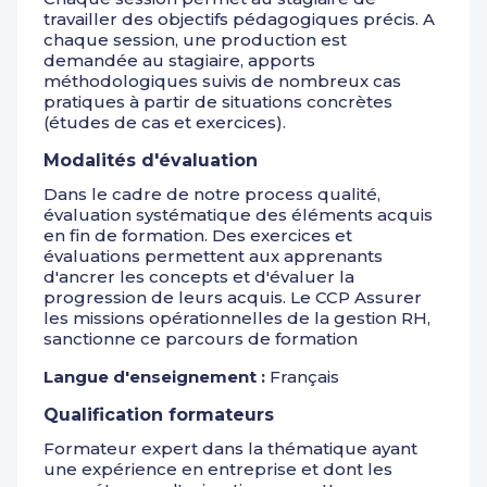
Collecter les éléments variables de paie et vérifier
travailler des objectifs pédagogiques précis. A
leur prise en compte
chaque session, une production est
Connaître la réglementation en matière de paie
demandée au stagiaire, apports
Cerner et maîtriser les textes conventionnels
méthodologiques suivis de nombreux cas
applicables dans l'entreprise
pratiques à partir de situations concrètes
Savoir calculer les éléments variables d’un bulletin
(études de cas et exercices).
de paie courant
Modalités d'évaluation
Identifier les documents nécessaires pour justifier
les données de la paie
Dans le cadre de notre process qualité,
Repérer et signaler des anomalies sur un bulletin de
évaluation systématique des éléments acquis
paie
en fin de formation. Des exercices et
Savoir expliquer le bulletin de paie aux salariés
évaluations permettent aux apprenants
Collecter les éléments variables auprès des
d'ancrer les concepts et d'évaluer la
collaborateurs
progression de leurs acquis. Le CCP Assurer
les missions opérationnelles de la gestion RH,
sanctionne ce parcours de formation
Langue d'enseignement :
Français
Qualification formateurs
Formateur expert dans la thématique ayant
une expérience en entreprise et dont les