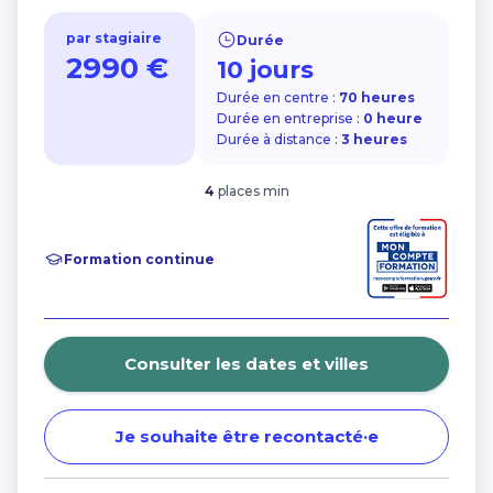
Financer ma formation avec les aides de la
Charte de protection des données personnelles
Région Bretagne
par stagiaire
Durée
Nos centres dans CCI Formation
2990 €
10 jours
Morbihan
Durée en centre :
70 heures
Durée en entreprise :
0 heure
Durée à distance :
3 heures
4
places min
Formation continue
Consulter les dates et villes
Je souhaite être recontacté·e