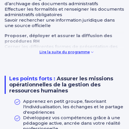
d’archivage des documents administratifs
Effectuer les formalités et renseigner les documents
administratifs obligatoires
Savoir rechercher une information juridique dans
une source officielle
Proposer, déployer et assurer la diffusion des
procédures RH
Cerner les différentes formes de présentation des
procédures
Lire la suite du programme
Connaître les fondamentaux sur le droit du travail et
en matière de gestion du personnel
Savoir élaborer une procédure après analyse d’une
problématique
Les points forts :
Assurer les missions
Etre capable de présenter une procédure sous
opérationnelles de la gestion des
forme synthétique (schéma, tableau)
Rédiger un écrit professionnel à usage interne et
ressources humaines
élaborer des formulaires
Collecter des informations auprès de collaborateurs
Apprenez en petit groupe, favorisant
l'individualisation, les échanges et le partage
Élaborer et actualiser les tableaux de bord RH
d'expériences
Connaître les fondamentaux concernant les calculs
Développez vos compétences grâce à une
statistiques de la fonction RH
pédagogie active, ancrée dans votre réalité
Cerner le cadre légal du bilan social
professionnelle