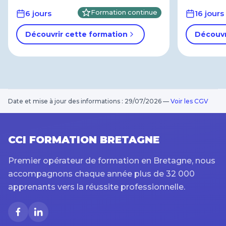
6 jours
Formation continue
16 jours
Découvrir cette formation
Découvr
Date et mise à jour des informations : 29/07/2026
—
Voir les CGV
CCI FORMATION BRETAGNE
Premier opérateur de formation en Bretagne, nous
accompagnons chaque année plus de 32 000
apprenants vers la réussite professionnelle.