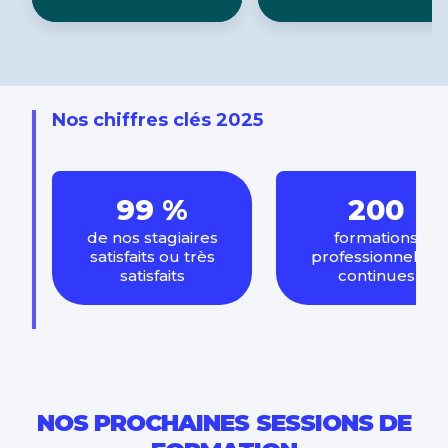
Nos chiffres clés 2025
99 %
200
de nos stagiaires
formations
satisfaits ou très
professionnelles
satisfaits
continues
NOS PROCHAINES SESSIONS DE