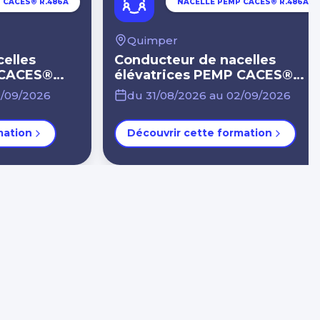
 CACES® R.486A
NACELLE PEMP CACES® R.486A
Quimper
elles
Conducteur de nacelles
 CACES®
élévatrices PEMP CACES®
antichute-
R.486A + port EPI antichute-
2/09/2026
du 31/08/2026 au 02/09/2026
opérateur PEMP
mation
Découvrir cette formation