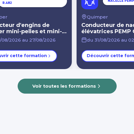
NACELLE PEMP
R.482
per
Quimper
teur d'engins de
Conducteur de nac
er mini-pelles et mini-
élévatrices PEMP
euses CACES® R.482
R.486A+ port EPI 
/08/2026 au 27/08/2026
du 31/08/2026 au 0
opérateur PEMP
vrir cette formation
Découvrir cette for
Voir toutes les formations