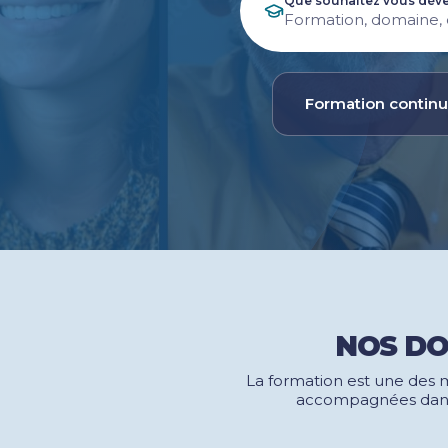
Que souhaitez vous déve
Nos centres dans CCI Formation 
Formations langues étrangères
Formation contin
NOS DO
La formation est une des 
accompagnées dans 