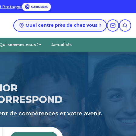
I Bretagne
Quel centre près de chez vous ?
Qui sommes-nous ?
Actualités
Formations Informatique Bureautique
Reconversion professionnelle
Foire aux questions
MOR
CORRESPOND
nt de compétences et votre avenir.
Voir tous nos domaines de formations