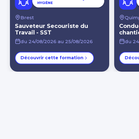
HYGIÈNE
Brest
Quim
Sauveteur Secouriste du
Conduc
Travail - SST
chanti
charg
du 24/08/2026 au 25/08/2026
du 24
Découvrir cette formation
Décou