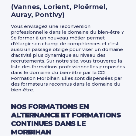
Management Leadership
(Vannes, Lorient, Ploërmel,
Auray, Pontivy)
Autres critères
Marketing et communication digitale
CPF
Mécanique
Vous envisagez une reconversion
professionnelle dans le domaine du bien-être ?
A distance
Réseaux électriques et télécom
Se former à un nouveau métier permet
d'élargir son champ de compétences et c'est
Apprentissage, alternance, diplômant
Ressources humaines
aussi un passage obligé pour viser un domaine
d'activité plus dynamique au niveau des
RSE
Afficher plus
recrutements. Sur notre site, vous trouverez la
liste des formations professionnelles proposées
Santé Médico-social Services à la
dans le domaine du bien-être par la CCI
personne
Formation Morbihan. Elles sont dispensées par
Niveau de sortie
des formateurs reconnus dans le domaine du
Sécurité Prévention Qualité Hygiène
bien-être.
CAP, BEP - Niveau 3
Spécial dirigeant
BAC - Niveau 4
NOS FORMATIONS EN
Système information Bureautique
ALTERNANCE ET FORMATIONS
BAC+2 - Niveau 5
PAO / CAO
CONTINUES DANS LE
Afficher plus
Transition énergétique
MORBIHAN