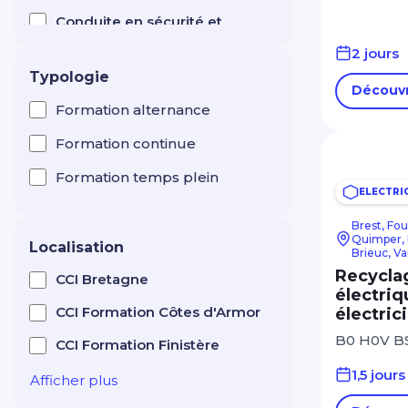
Conduite en sécurité et
test CACES ®
2 jours
Manutention levage
Typologie
Création d'entreprise
Découvr
Entrepreneuriat
Formation alternance
Efficacité professionnelle
Formation continue
Electricité
Formation temps plein
ELECTRI
Esthétique / Cosmétique
Brest, Fou
Quimper, R
Formation de formateur
Localisation
Brieuc, V
Recyclag
Horlogerie
CCI Bretagne
électriq
Hôtellerie Restauration
CCI Formation Côtes d'Armor
électric
Tourisme
B0 H0V B
CCI Formation Finistère
Immobilier : gestion,
1,5 jours
transaction, syndic
Afficher plus