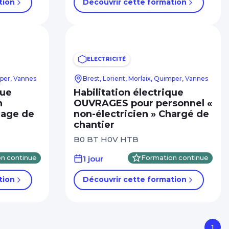
tion
Découvrir cette formation
ELECTRICITÉ
mper, Vannes
Brest, Lorient, Morlaix, Quimper, Vannes
que
Habilitation électrique
n
OUVRAGES pour personnel «
nage de
non-électricien » Chargé de
chantier
B0 BT H0V HTB
n continue
1 jour
Formation continue
tion
Découvrir cette formation
1