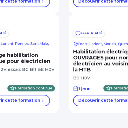
ir cette formation
Découvrir cette forma
CITÉ
ELECTRICITÉ
Lorient, Rennes, Saint Malo,
Brest, Lorient, Morlaix, Qui
Habilitation électri
e habilitation
OUVRAGES pour no
ue pour électricien
électricien au voisi
2V essais BC BR BE H0V
la HTB
B0 H0V
Formation continue
1 jour
Formatio
ir cette formation
Découvrir cette forma