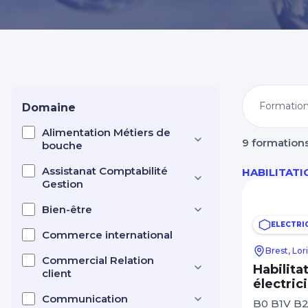
Nos centres dans CCI Formation 
Domaine
Alimentation Métiers de
9 formation
bouche
Assistanat Comptabilité
HABILITATI
Gestion
Bien-être
ELECTRI
Commerce international
Brest, Lor
Commercial Relation
Habilita
client
électric
Communication
B0 B1V B2