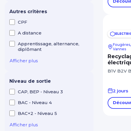
Industrie Production
Découvr
Maintenance
Autres critères
Intelligence artificielle
CPF
Langues étrangères
A distance
ELECTRI
Management Leadership
Apprentissage, alternance,
Fougères, 
diplômant
Vannes
Marketing et
communication digitale
Recyclag
Afficher plus
électriq
Mécanique
B1V B2V B
Réseaux électriques et
Niveau de sortie
télécom
2 jours
CAP, BEP - Niveau 3
Ressources humaines
BAC - Niveau 4
Découvr
RSE
BAC+2 - Niveau 5
Santé Médico-social
Services à la personne
Afficher plus