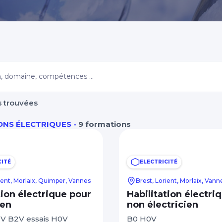
Morbihan
s trouvées
ONS ÉLECTRIQUES -
9 formations
CITÉ
ELECTRICITÉ
ient, Morlaix, Quimper, Vannes
Brest, Lorient, Morlaix, Vann
tion électrique pour
Habilitation électri
ien
non électricien
V B2V essais H0V
B0 H0V