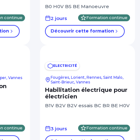
B0 H0V BS BE Manoeuvre
n continue
2 jours
Formation continue
tion
Découvrir cette formation
ELECTRICITÉ
Fougères, Lorient, Rennes, Saint Malo,
mper, Vannes
Saint-Brieuc, Vannes
ion
Habilitation électrique pour
électricien
B1V B2V B2V essais BC BR BE H0V
n continue
3 jours
Formation continue