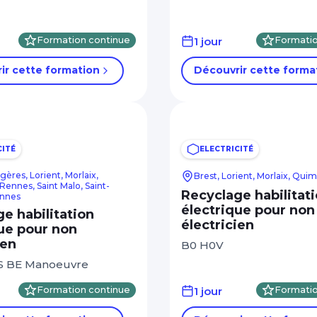
Formation continue
1 jour
Formatio
ir cette formation
Découvrir cette forma
CITÉ
ELECTRICITÉ
gères, Lorient, Morlaix,
Brest, Lorient, Morlaix, Qui
ennes, Saint Malo, Saint-
Recyclage habilitat
annes
électrique pour non
e habilitation
électricien
ue pour non
ien
B0 H0V
S BE Manoeuvre
Formation continue
1 jour
Formatio