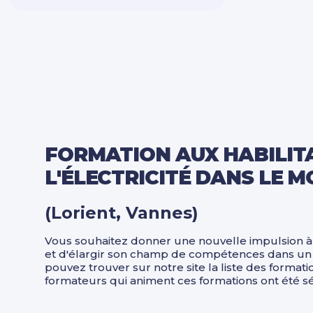
Sécurité Prévention
Qualité Hygiène
Spécial dirigeant
Système information
Bureautique PAO / CAO
Transition énergétique
FORMATION AUX HABILIT
L'ÉLECTRICITÉ DANS LE 
(Lorient, Vannes)
Vous souhaitez donner une nouvelle impulsion à 
et d'élargir son champ de compétences dans un s
pouvez trouver sur notre site la liste des format
formateurs qui animent ces formations ont été sé