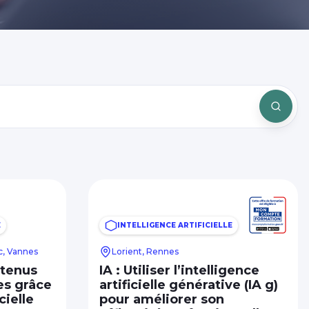
E
INTELLIGENCE ARTIFICIELLE
c, Vannes
Lorient, Rennes
ntenus
IA : Utiliser l’intelligence
es grâce
artificielle générative (IA g)
cielle
pour améliorer son