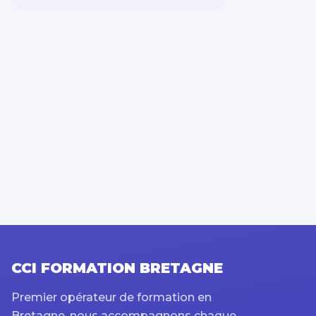
Sécurité Prévention
Qualité Hygiène
Spécial dirigeant
Système information
Bureautique PAO / CAO
Transition énergétique
CCI FORMATION BRETAGNE
Premier opérateur de formation en
Bretagne, nous accompagnons chaque