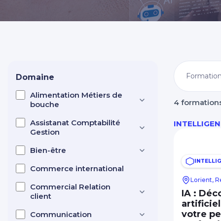
Nos centres dans CCI Formation 
Domaine
Alimentation Métiers de
4 formation
bouche
Assistanat Comptabilité
INTELLIGEN
Gestion
Bien-être
INTELLIG
Commerce international
Lorient, 
Commercial Relation
IA : Déc
client
artifici
votre p
Communication