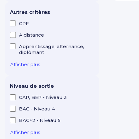
Industrie Production
Maintenance
Autres critères
Intelligence artificielle
CPF
Langues étrangères
A distance
Management Leadership
Apprentissage, alternance,
diplômant
Marketing et
communication digitale
Afficher plus
Mécanique
Réseaux électriques et
Niveau de sortie
télécom
CAP, BEP - Niveau 3
Ressources humaines
BAC - Niveau 4
RSE
BAC+2 - Niveau 5
Santé Médico-social
Services à la personne
Afficher plus