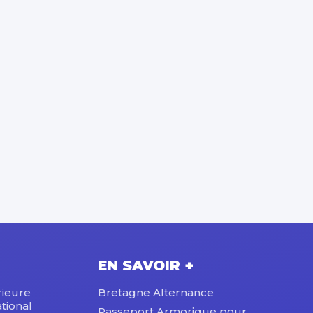
EN SAVOIR +
rieure
Bretagne Alternance
tional
Passeport Armorique pour