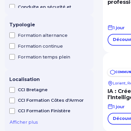
professi
Conduite en sécurité et
test CACES ®
Manutention levage
Typologie
1 jour
Création d'entreprise
Entrepreneuriat
Formation alternance
Découvr
Efficacité professionnelle
Formation continue
Electricité
Formation temps plein
Esthétique / Cosmétique
COMMUNI
Formation de formateur
Localisation
Lorient, 
Horlogerie
CCI Bretagne
IA : Cré
l’Intelli
Hôtellerie Restauration
CCI Formation Côtes d'Armor
Tourisme
1 jour
CCI Formation Finistère
Immobilier : gestion,
Découvr
transaction, syndic
Afficher plus