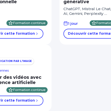
onnelle
générative
ChatGPT, Mistral Le Chat
AI, Gemini, Perplexity …
Formation continue
1 jour
Formatio
ir cette formation
Découvrir cette forma
CATION PAR L'IMAGE
Rennes
er des vidéos avec
gence artificielle
Formation continue
ir cette formation