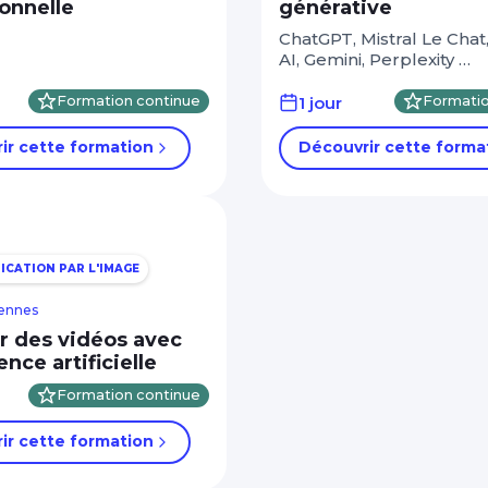
onnelle
générative
ChatGPT, Mistral Le Chat
AI, Gemini, Perplexity …
Formation continue
1 jour
Formatio
ir cette formation
Découvrir cette forma
CATION PAR L'IMAGE
Rennes
er des vidéos avec
gence artificielle
Formation continue
ir cette formation