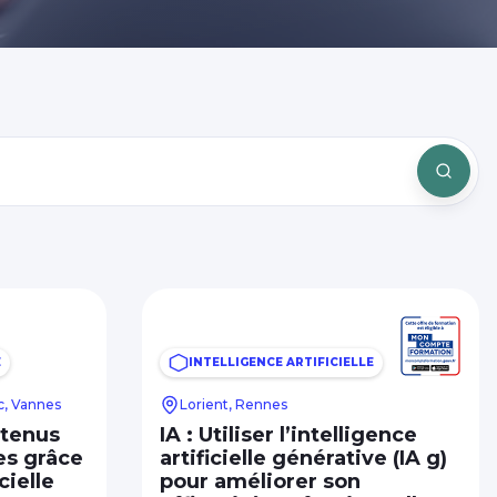
E
INTELLIGENCE ARTIFICIELLE
c, Vannes
Lorient, Rennes
ntenus
IA : Utiliser l’intelligence
es grâce
artificielle générative (IA g)
cielle
pour améliorer son