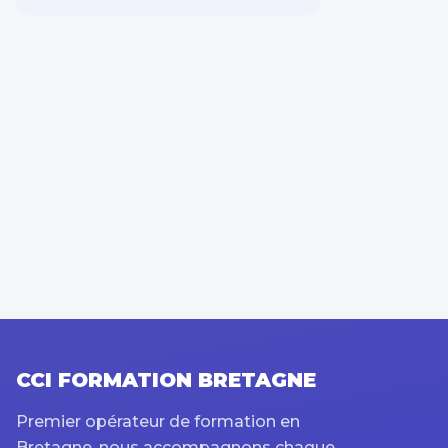
Sécurité Prévention
Qualité Hygiène
Spécial dirigeant
Système information
Bureautique PAO / CAO
Transition énergétique
CCI FORMATION BRETAGNE
Premier opérateur de formation en
Bretagne, nous accompagnons chaque