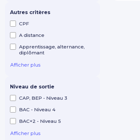
Industrie Production
Maintenance
Autres critères
Intelligence artificielle
CPF
Langues étrangères
A distance
Management Leadership
Apprentissage, alternance,
diplômant
Marketing et
communication digitale
Afficher plus
Mécanique
Réseaux électriques et
Niveau de sortie
télécom
CAP, BEP - Niveau 3
Ressources humaines
BAC - Niveau 4
RSE
BAC+2 - Niveau 5
Santé Médico-social
Services à la personne
Afficher plus