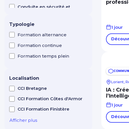
professi
Conduite en sécurité et
test CACES ®
Manutention levage
Typologie
1 jour
Création d'entreprise
Entrepreneuriat
Formation alternance
Découvr
Efficacité professionnelle
Formation continue
Electricité
Formation temps plein
Esthétique / Cosmétique
COMMUNI
Formation de formateur
Localisation
Lorient, 
Horlogerie
CCI Bretagne
IA : Cré
l’Intelli
Hôtellerie Restauration
CCI Formation Côtes d'Armor
Tourisme
1 jour
CCI Formation Finistère
Immobilier : gestion,
Découvr
transaction, syndic
Afficher plus