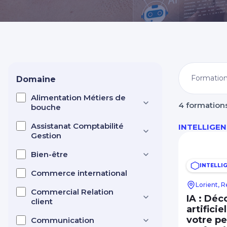
Nos centres dans CCI Formation 
Domaine
Alimentation Métiers de
4 formation
bouche
Assistanat Comptabilité
INTELLIGEN
Gestion
Bien-être
INTELLIG
Commerce international
Lorient, 
Commercial Relation
IA : Déc
client
artifici
votre p
Communication