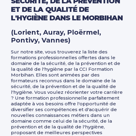
SÉCURITÉ, DE LA PRÉVENTION
Management Leadership
ET DE LA QUALITÉ DE
Autres critères
Marketing et communication digitale
L'HYGIÈNE DANS LE MORBIHAN
CPF
Mécanique
(Lorient, Auray, Ploërmel,
A distance
Réseaux électriques et télécom
Pontivy, Vannes)
Apprentissage, alternance, diplômant
Ressources humaines
Sur notre site, vous trouverez la liste des
formations professionnelles offertes dans le
RSE
Afficher plus
domaine de la sécurité, de la prévention et de
la qualité de l'hygiène par la CCI Formation
Santé Médico-social Services à la
Morbihan. Elles sont animées par des
personne
Niveau de sortie
formateurs reconnus dans le domaine de la
sécurité, de la prévention et de la qualité de
Sécurité Prévention Qualité Hygiène
CAP, BEP - Niveau 3
l'hygiène. Vous voulez réorienter votre carrière
? Une formation professionnelle parfaitement
Spécial dirigeant
BAC - Niveau 4
adaptée à vos besoins offre l'opportunité de
diversifier ses compétences et d'acquérir de
Système information Bureautique
BAC+2 - Niveau 5
nouvelles connaissances métiers dans un
PAO / CAO
domaine comme celui de la sécurité, de la
Afficher plus
prévention et de la qualité de l'hygiène,
Transition énergétique
proposant de meilleures perspectives