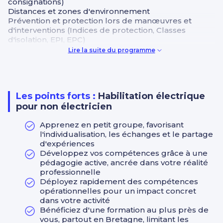
consignations)
Distances et zones d'environnement
Prévention et protection lors de manœuvres et
d'interventions (Indices de protection, Classes
d'isolation, EPI, EPC)
Consignation et déconsignation
Lire la suite du programme
Conduite à tenir en cas d'accident et en cas
d'incendie d'origine électrique
Réaliser en sécurité des interventions simples
Exercices pratiques : réarmement de disjoncteur,
Les points forts :
Habilitation électrique
remplacement d’éléments, manœuvres Utilisation
pour non électricien
sécurisée des équipements sur platines
pédagogiques
Apprenez en petit groupe, favorisant
Évaluation pratique des savoir-faire
l'individualisation, les échanges et le partage
d'expériences
Développez vos compétences grâce à une
pédagogie active, ancrée dans votre réalité
professionnelle
Déployez rapidement des compétences
opérationnelles pour un impact concret
dans votre activité
Bénéficiez d'une formation au plus près de
vous, partout en Bretagne, limitant les