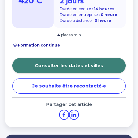
420 €
2 jours
Financer ma formation avec les aides de la
Charte de protection des données personnelles
Région Bretagne
Durée en centre :
14 heures
Durée en entreprise :
0 heure
Nos centres dans CCI Formation
Durée à distance :
0 heure
Morbihan
4
places min
Formation continue
Consulter les dates et villes
Je souhaite être recontacté·e
Partager cet article