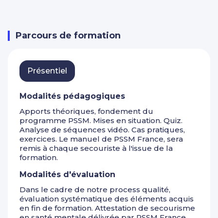
Premiers Secours pour les troubles psychotiques
(suite).
L’utilisation des substances et le plan d’action
Présentation des troubles liés à l’utilisation de
Parcours de formation
substances :
- Signes, symptômes.
- Interventions.
Action 1 pour l’utilisation de substances.
Présentiel
Crise liée à l’utilisation de substances.
Crise d’agressivité.
Modalités pédagogiques
Urgence médicale.
PSSM pour l’utilisation des substances (suite).
Apports théoriques, fondement du
programme PSSM. Mises en situation. Quiz.
Analyse de séquences vidéo. Cas pratiques,
exercices. Le manuel de PSSM France, sera
remis à chaque secouriste à l'issue de la
formation.
Modalités d'évaluation
Dans le cadre de notre process qualité,
évaluation systématique des éléments acquis
en fin de formation. Attestation de secourisme
en santé mentale délivrée par PSSM France.