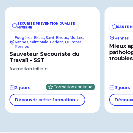
SÉCURITÉ PRÉVENTION QUALITÉ
SANTÉ M
HYGIÈNE
Fougères, Brest, Saint-Brieuc, Morlaix,
Rennes
Vannes, Saint Malo, Lorient, Quimper,
Mieux a
Rennes
patholo
Sauveteur Secouriste du
trouble
Travail - SST
formation initiale
2 jours
Formation continue
3 jours
Découvrir cette formation
Découvr