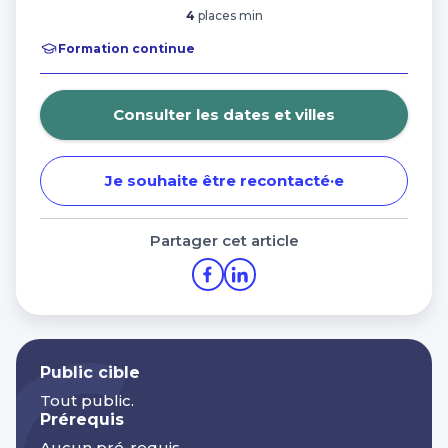
Financer ma formation avec les aides de la
4
places min
Charte de protection des données personnelles
Région Bretagne
Formation continue
Nos centres dans CCI Formation
Morbihan
Consulter les dates et villes
Je souhaite être recontacté·e
Partager cet article
Public cible
Tout public.
Prérequis
Aucun pré-requis