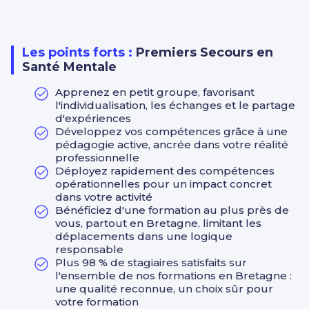
Les troubles anxieux
Présentation des troubles anxieux :
- Signes et symptômes.
- Interventions.
Les points forts :
Premiers Secours en
Santé Mentale
Le plan d’action pour les troubles anxieux
Rappel des troubles anxieux.
Apprenez en petit groupe, favorisant
Le plan d’action PSSM pour les troubles anxieux,
l'individualisation, les échanges et le partage
attaques de paniques et chocs post-traumatique :
d'expériences
- Action 1 pour les troubles anxieux (hors crise).
Développez vos compétences grâce à une
- Crise d’attaque de panique : Présentation –
pédagogie active, ancrée dans votre réalité
Assister.
professionnelle
- Crise après un événement traumatique :
Déployez rapidement des compétences
Présentation – Assister.
opérationnelles pour un impact concret
Les troubles psychotiques
dans votre activité
PSSM pour les troubles anxieux (suite).
Bénéficiez d'une formation au plus près de
Présentation des troubles psychotiques :
vous, partout en Bretagne, limitant les
- Signes et symptômes.
déplacements dans une logique
- Interventions.
responsable
Plus 98 % de stagiaires satisfaits sur
Le plan d’action pour les troubles psychotiques
l'ensemble de nos formations en Bretagne :
Rappel des troubles psychotiques.
une qualité reconnue, un choix sûr pour
Action 1 pour les troubles psychotiques.
votre formation
Crise psychotique sévère : Présentation – Assister.