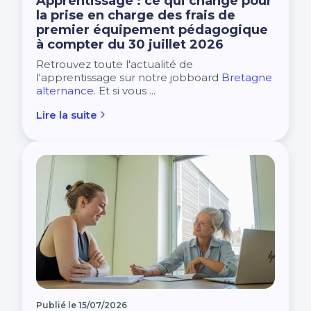
Apprentissage : ce qui change pour
Financer ma formation avec les aides de la
la prise en charge des frais de
Charte de protection des données personnelles
Région Bretagne
premier équipement pédagogique
Nos centres dans CCI Formation
à compter du 30 juillet 2026
Morbihan
Retrouvez toute l'actualité de
l'apprentissage sur notre jobboard
Bretagne
alternance
. Et si vous ...
Lire la suite
Publié le 15/07/2026