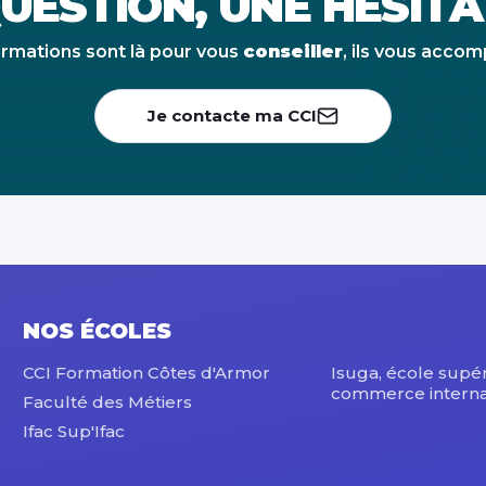
UESTION, UNE HÉSITA
ormations sont là pour vous
conseiller
, ils vous acco
Je contacte ma CCI
NOS ÉCOLES
CCI Formation Côtes d'Armor
Isuga, école supé
commerce interna
Faculté des Métiers
Ifac Sup'Ifac