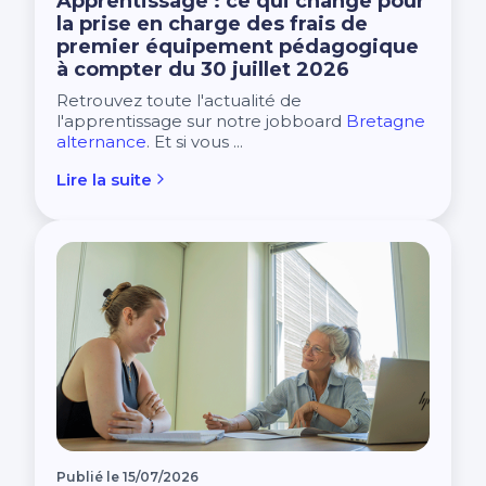
Apprentissage : ce qui change pour
Financer ma formation avec les aides de la
la prise en charge des frais de
Charte de protection des données personnelles
Région Bretagne
premier équipement pédagogique
Nos centres dans CCI Formation
à compter du 30 juillet 2026
Morbihan
Retrouvez toute l'actualité de
l'apprentissage sur notre jobboard
Bretagne
alternance
. Et si vous ...
Lire la suite
Publié le 15/07/2026