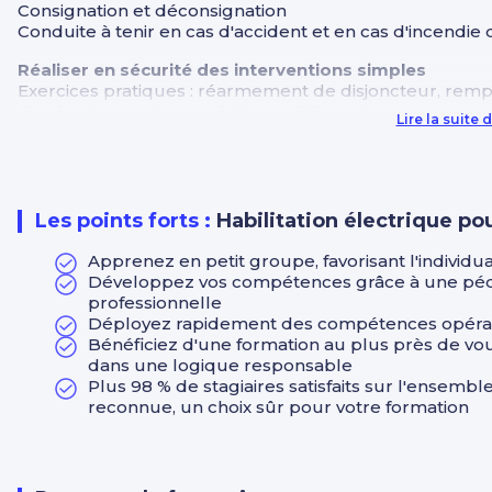
Consignation et déconsignation
Conduite à tenir en cas d'accident et en cas d'incendie 
Réaliser en sécurité des interventions simples
Exercices pratiques : réarmement de disjoncteur, rem
des équipements sur platines pédagogiques
Lire la suite
Évaluation pratique des savoir-faire
Les points forts :
Habilitation électrique po
Apprenez en petit groupe, favorisant l'individu
Développez vos compétences grâce à une pédag
professionnelle
Déployez rapidement des compétences opératio
Bénéficiez d'une formation au plus près de vo
dans une logique responsable
Plus 98 % de stagiaires satisfaits sur l'ensemb
reconnue, un choix sûr pour votre formation