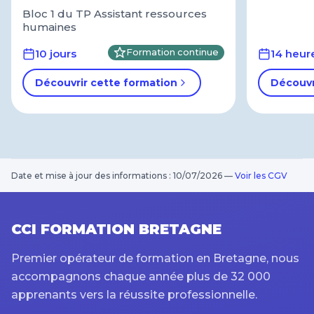
Bloc 1 du TP Assistant ressources
humaines
10 jours
Formation continue
14 heur
Découvrir cette formation
Découvr
Date et mise à jour des informations : 10/07/2026
—
Voir les CGV
CCI FORMATION BRETAGNE
Premier opérateur de formation en Bretagne, nous
accompagnons chaque année plus de 32 000
apprenants vers la réussite professionnelle.