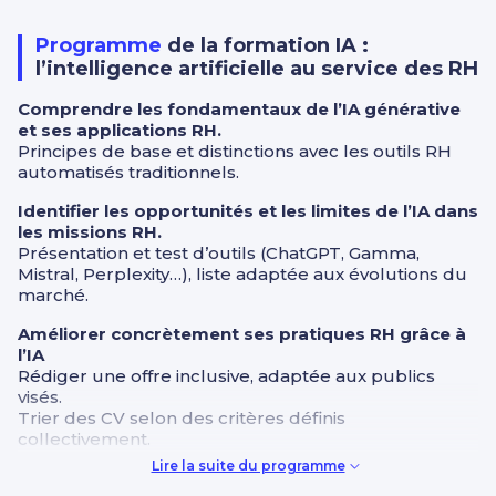
Programme
de la formation IA :
l’intelligence artificielle au service des RH
Comprendre les fondamentaux de l’IA générative
et ses applications RH.
Principes de base et distinctions avec les outils RH
automatisés traditionnels.
Identifier les opportunités et les limites de l’IA dans
les missions RH.
Présentation et test d’outils (ChatGPT, Gamma,
Mistral, Perplexity…), liste adaptée aux évolutions du
marché.
Améliorer concrètement ses pratiques RH grâce à
l’IA
Rédiger une offre inclusive, adaptée aux publics
visés.
Trier des CV selon des critères définis
collectivement.
Résumer un entretien ou structurer un feedback.
Lire la suite du programme
Générer un rapport de synthèse RH (QVCT, entretien