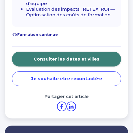
Financer ma formation avec les aides de la
d'équipe
Charte de protection des données personnelles
Région Bretagne
Évaluation des impacts : RETEX, ROI —
Optimisation des coûts de formation
Nos centres dans CCI Formation
Morbihan
Formation continue
Consulter les dates et villes
Je souhaite être recontacté·e
Partager cet article