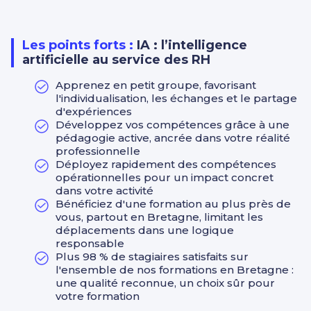
pro, baromètre social...).
Les outils mobilisés (ex. ChatGPT, Gamma, etc.) sont
au service des cas pratiques RH, et non un objectif en
soi.
Les points forts :
IA : l’intelligence
artificielle au service des RH
Appréhender les enjeux éthiques et juridiques :
RGPD, biais, transparence, responsabilité humaine.
Apprenez en petit groupe, favorisant
Identification et traitement des biais.
l'individualisation, les échanges et le partage
Respect de la transparence et de la responsabilité
d'expériences
humaine.
Développez vos compétences grâce à une
Conformité RGPD.
pédagogie active, ancrée dans votre réalité
professionnelle
Élaborer un plan d’action personnalisé pour
Déployez rapidement des compétences
intégrer l’IA de manière responsable et
opérationnelles pour un impact concret
progressive dans son organisation.
dans votre activité
Pistes concrètes pour expérimenter l’IA dans son
Bénéficiez d'une formation au plus près de
contexte professionnel dans les 15 jours suivants.
vous, partout en Bretagne, limitant les
déplacements dans une logique
responsable
Plus 98 % de stagiaires satisfaits sur
l'ensemble de nos formations en Bretagne :
une qualité reconnue, un choix sûr pour
votre formation