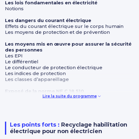
Les lois fondamentales en électricité
Notions
Les dangers du courant électrique
Effets du courant électrique sur le corps humain
Les moyens de protection et de prévention
Les moyens mis en œuvre pour assurer la sécurité
des personnes
Les EPI
Le différentiel
Le conducteur de protection électrique
Les indices de protection
Les classes d’appareillage
Exposé de la norme NF C 18 510
Lire la suite du programme
Les domaines de tension
Différentes définitions
Les indices d’habilitation
Evaluation
Les points forts :
Recyclage habilitation
Contrôle des connaissances de la norme NF C 18 510
électrique pour non électricien
Correction du contrôle