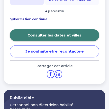
Financer ma formation avec les aides de la
Charte de protection des données personnelles
Région Bretagne
4
places min
Nos centres dans CCI Formation
Morbihan
Formation continue
Consulter les dates et villes
Je souhaite être recontacté·e
Partager cet article
Public cible
Personnel non électricien habilité