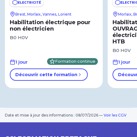
ELECTRICITÉ
ELECTRI
Brest, Morlaix, Vannes, Lorient
Morlaix, B
Habilitation électrique pour
Habilita
non électricien
OUVRAG
électric
B0 H0V
HTB
B0 H0V
1 jour
Formation continue
1 jour
Découvrir cette formation
Découvr
Date et mise à jour des informations : 08/07/2026
—
Voir les CGV