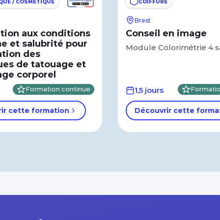
QUE / COSMÉTIQUE
COIFFURE
Brest
ation aux conditions
Conseil en image
e et salubrité pour
Module Colorimétrie 4 s
sation des
ues de tatouage et
age corporel
Formation continue
1,5 jours
Formatio
ir cette formation
Découvrir cette forma