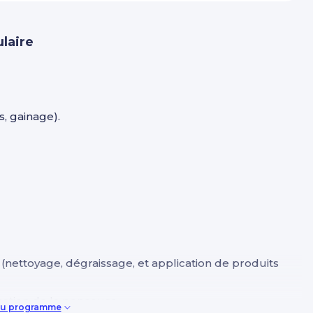
laire
, gainage).
(nettoyage, dégraissage, et application de produits
sation de la ponceuse.
 du programme