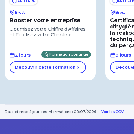
COIFFURE
ESTHÉTI
Brest
Brest
Booster votre entreprise
Certific
d'hygièn
Optimisez votre Chiffre d’Affaires
la réali
et Fidélisez votre Clientèle
techniq
du perç
2 jours
Formation continue
3 jours
Découvrir cette formation
Découvr
Date et mise à jour des informations : 08/07/2026
—
Voir les CGV