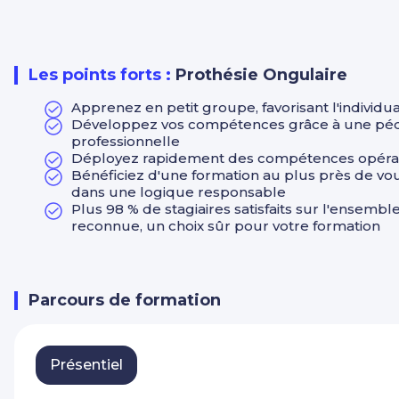
Jour 2 : Techniques de rallongement des ongles en ge
Capsules
:
Les points forts :
Prothésie Ongulaire
Application et ajustement des capsules.
Apprenez en petit groupe, favorisant l'individu
Pose de gel sur capsules.
Développez vos compétences grâce à une pédag
Protocoles spécifiques pour l’utilisation des capsules.
professionnelle
Déployez rapidement des compétences opératio
Chablons
:
Bénéficiez d'une formation au plus près de vo
dans une logique responsable
Pose des chablons pour rallongement.
Plus 98 % de stagiaires satisfaits sur l'ensemb
reconnue, un choix sûr pour votre formation
Construction en gel sur chablons.
Protocoles spécifiques pour l’utilisation des chablons.
Pratique sur modèles
:
Parcours de formation
Mise en pratique des deux techniques.
Utilisation de la ponceuse pour préparation et finitions.
Présentiel
Jour 3 : Gainage et perfectionnement