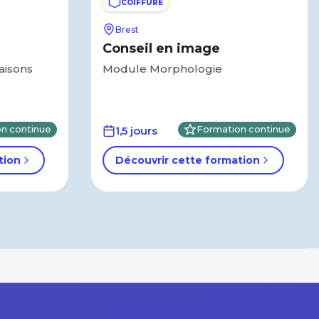
COIFFURE
Brest
Conseil en image
aisons
Module Morphologie
n continue
1,5 jours
Formation continue
tion
Découvrir cette formation