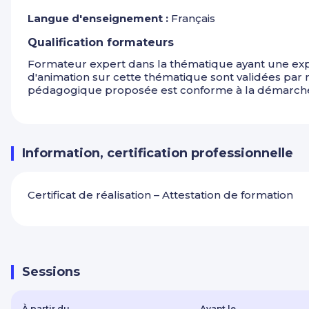
Langue d'enseignement :
Français
Evaluation des acquis
:
Qualification formateurs
Contrôle de la qualité des poses.
Formateur expert dans la thématique ayant une exp
Feedback individualisé.
d'animation sur cette thématique sont validées par
pédagogique proposée est conforme à la démarche 
Conseils pour démarrer son activité
:
Entretien du matériel et gestion des consommables.
Organisation des prestations et fixation des tarifs.
Information, certification professionnelle
Certificat de réalisation – Attestation de formation
Sessions
À partir du
Avant le