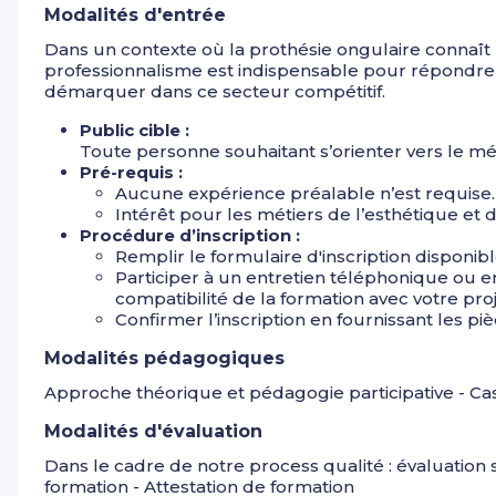
Modalités d'entrée
Technique de gainage en gel
:
Dans un contexte où la prothésie ongulaire connaît 
Renforcement des ongles naturels.
professionnalisme est indispensable pour répondre a
démarquer dans ce secteur compétitif.
Application uniforme du gel.
Public cible :
Protocole spécifique pour le gainage en gel.
Toute personne souhaitant s’orienter vers le mé
Pré-requis :
Pratique avancée avec la ponceuse
:
Aucune expérience préalable n’est requise.
Intérêt pour les métiers de l’esthétique et 
Différents embouts et leurs usages.
Procédure d’inscription :
Remplir le formulaire d'inscription disponib
Techniques pour des finitions précises et sécurisées.
Participer à un entretien téléphonique ou en
Protocole complet
compatibilité de la formation avec votre pro
:
Confirmer l’inscription en fournissant les pi
Pose, modelage, et finitions des ongles en gel.
Modalités pédagogiques
Jour 4 : Révision, évaluation et conseils pratiques
Approche théorique et pédagogie participative - Cas
Révision des techniques
:
Modalités d'évaluation
Mise en application sur modèles des différentes techni
Dans le cadre de notre process qualité : évaluation
formation - Attestation de formation
Correction des erreurs courantes.