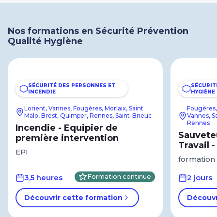
Nos formations en Sécurité Prévention
Qualité Hygiène
SÉCURITÉ DES PERSONNES ET
SÉCURIT
INCENDIE
HYGIÈNE
Lorient, Vannes, Fougères, Morlaix, Saint
Fougères, 
Malo, Brest, Quimper, Rennes, Saint-Brieuc
Vannes, Sa
Rennes
Incendie - Equipier de
Sauvete
première intervention
Travail 
EPI
formation i
3,5 heures
Formation continue
2 jours
Découvrir cette formation
Découvr