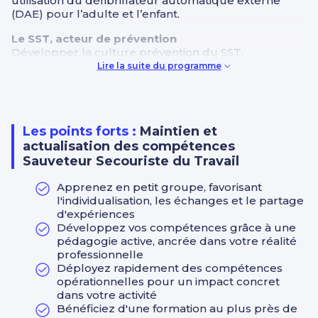
utilisation du défibrillateur automatique externe
(DAE) pour l’adulte et l’enfant.
Le SST, acteur de prévention
Développer la culture prévention du SST.
Repérer les dangers dans une situation de travail,
Lire la suite du programme
supprimer, isoler ou réduire le danger.
Rendre compte à son responsable ou à la personne
chargée de prévention dans l’entreprise.
Les points forts :
Maintien et
actualisation des compétences
Sauveteur Secouriste du Travail
Apprenez en petit groupe, favorisant
l'individualisation, les échanges et le partage
d'expériences
Développez vos compétences grâce à une
pédagogie active, ancrée dans votre réalité
professionnelle
Déployez rapidement des compétences
opérationnelles pour un impact concret
dans votre activité
Bénéficiez d'une formation au plus près de