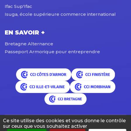
Ifac Sup'Ifac
Isuga, école supérieure commerce international
EN SAVOIR +
Bretagne Alternance
Passeport Armorique pour entreprendre
Ce site utilise des cookies et vous donne le contrôle
sur ceux que vous souhaitez activer
© 2026 CCI Formation Bretagne. Tous droits réservés.