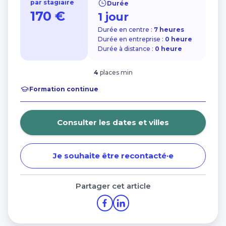
par stagiaire
Durée
Financer ma formation avec les aides de la
Charte de protection des données personnelles
170 €
Région Bretagne
1 jour
Nos centres dans CCI Formation
Durée en centre :
7 heures
Morbihan
Durée en entreprise :
0 heure
Durée à distance :
0 heure
4
places min
Formation continue
Consulter les dates et villes
Je souhaite être recontacté·e
Partager cet article